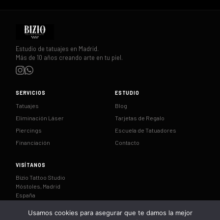
Estudio de tatuajes en Madrid.
Más de 10 años creando arte en tu piel.
SERVICIOS
ESTUDIO
Tatuajes
Blog
Eliminación Láser
Tarjetas de Regalo
Piercings
Escuela de Tatuadores
Financiación
Contacto
VISÍTANOS
Bizio Tattoo Studio
Móstoles, Madrid
España
Usamos cookies para asegurar que te damos la mejor
CÓMO LLEGAR