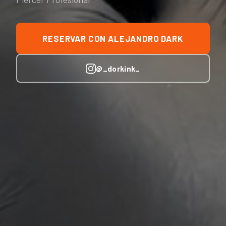
RESERVAR CON ALEJANDRO DARK
@_dorkink_