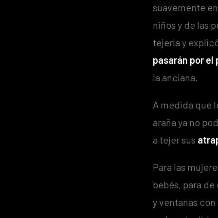
suavemente en l
niños y de las p
tejerla y expli
pasarán por el
la anciana.
A medida que lo
araña ya no po
a tejer sus
atra
Para las mujere
bebés, para de 
y ventanas con 