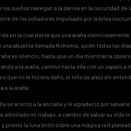
 los sueños navegan a la deriva en la oscuridad de 
ente de los soñadores impulsado por la brisa noctur
nda en la cual decía que una araña silenciosamente t
e una abuelita llamada Nokomis, quien todos los día
araña en silencio, hasta que un día mientras la obser
rando a la araña, caminó hacia ella con un zapato a m
vo que no le hiciera daño, el niño se alejó sin entend
a a la araña.
ña se acercó a la anciana y le agradeció por salvarle
has admirado mi trabajo, a cambio de salvar su vida le
ó, y pronto la luna brilló sobre una mágica red plate