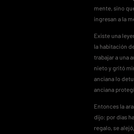
mente, sino que
ingresan a la m
Existe una leye
la habitación d
trabajar a una 
nieto y gritó mi
anciana lo detu
anciana protegí
Entonces la ara
dijo: por días 
regalo, se alej