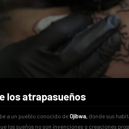
de los atrapasueños
be a un pueblo conocido de
Ojibwa,
donde sus habit
ue los sueños no son invenciones o creaciones prop