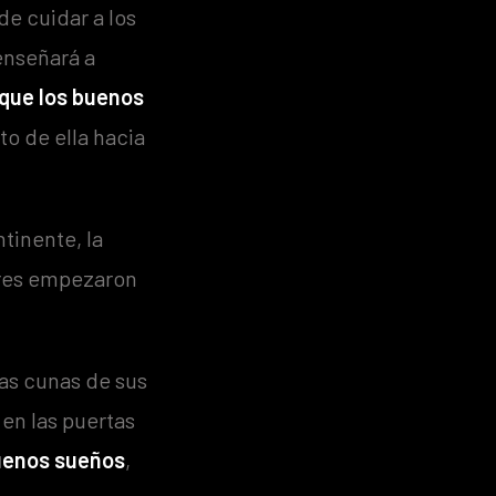
de cuidar a los
 enseñará a
que los buenos
to de ella hacia
tinente, la
eres empezaron
las cunas de sus
en las puertas
buenos sueños
,