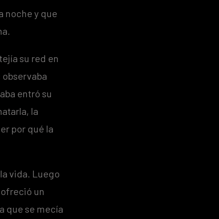
la noche y que
na.
ejía su red en
s observaba
vaba entró su
atarla, la
er por qué la
 la vida. Luego
 ofreció un
ada que se mecía