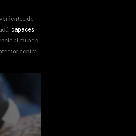
venientes de
nadá,
capaces
rencia al mundo
rotector contra