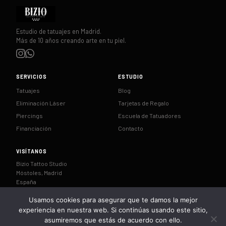
Estudio de tatuajes en Madrid.
Más de 10 años creando arte en tu piel.
SERVICIOS
ESTUDIO
Tatuajes
Blog
Eliminación Láser
Tarjetas de Regalo
Piercings
Escuela de Tatuadores
Financiación
Contacto
VISÍTANOS
Bizio Tattoo Studio
Móstoles, Madrid
España
Usamos cookies para asegurar que te damos la mejor
CÓMO LLEGAR
experiencia en nuestra web. Si continúas usando este sitio,
asumiremos que estás de acuerdo con ello.