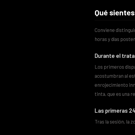
Qué sientes
Conviene distinguir
horas y días poste
Durante el trat
Los primeros dispa
acostumbran al est
enrojecimiento inm
tinta, que es una r
Las primeras 2
Tras la sesión, la