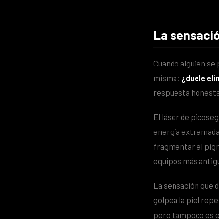
La sensación
Cuando alguien se 
misma:
¿duele eli
respuesta honesta,
El láser de picose
energía extremadam
fragmentar el pigm
equipos más antig
La sensación que d
golpea la piel rep
pero tampoco es el