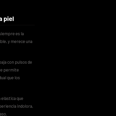
 piel
siempre es la
ble, y merece una
baja con pulsos de
ue permite
ual que los
 elástica que
periencia indolora,
aso.