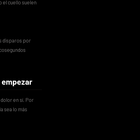
o el cuello suelen
s disparos por
picosegundos
de empezar
dolor en sí. Por
ia sea lo más