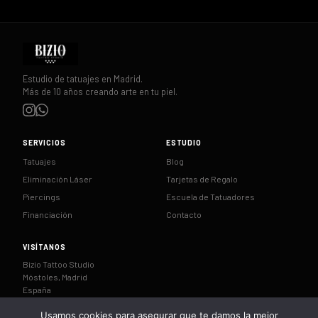
Estudio de tatuajes en Madrid.
Más de 10 años creando arte en tu piel.
SERVICIOS
ESTUDIO
Tatuajes
Blog
Eliminación Láser
Tarjetas de Regalo
Piercings
Escuela de Tatuadores
Financiación
Contacto
VISÍTANOS
Bizio Tattoo Studio
Móstoles, Madrid
España
Usamos cookies para asegurar que te damos la mejor
CÓMO LLEGAR