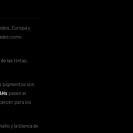
nidos, Europa y
dades como
e las tintas,
us pigmentos son
AHs
pasen al
cáncer para los
maño y la blanca de