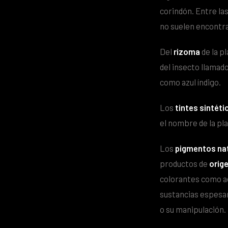
corindón. Entre las
no suelen encontra
Del
rizoma
de la p
del insecto llamado
como azul índigo.
Los
tintes sintéti
el nombre de la pla
Los
pigmentos na
productos de
orige
colorantes como agu
sustancias espesant
o su manipulación.