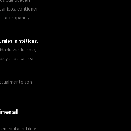
rgánicos, contienen
l, isopropanol,
urales, sintéticas,
ido de verde, rojo,
os y ello acarrea
 actualmente son
ineral
cincinita, rutilo y