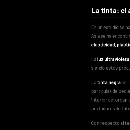
La tinta: el
En un estudio se h
Asia se ha encont
elasticidad, plast
La
luz ultravioleta
siendo ‘estos prod
La
tinta negra
es l
partículas de pequ
interior del organ
portadores de tatu
Con respecto al tam