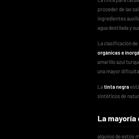
proceder de las sa
ingredientes auxili
agua destilada y su
La clasificación de
orgánicas e inorg
amarillo azul turqu
una mayor dificult
La
tinta negra
está
sintéticos de natu
La mayoría 
algunos de estos mi