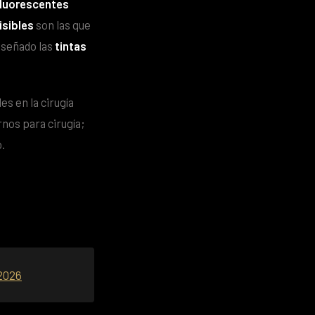
fluorescentes
isibles
son las que
iseñado las
tintas
es en la cirugía
rnos para cirugía;
.
 2026