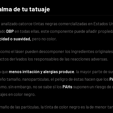
 alma de tu tatuaje
a analizado catorce tintas negras comercializadas en Estados U
rado
DBP
en todas ellas, este componente puede añadir propie
icidad o suavidad,
pero no color.
como el láser pueden descomponer los ingredientes originales d
uctos derivados los responsables de las reacciones adversas.
a que
menos irritación y alergias produce
, la mayor parte de s
eño tamaño, nanopartículas, el peligro de éstas hacen que los
P
ismo, sin embargo, no se sabe si los
PAHs
suponen un riesgo de 
ajes en color negro.
año de las partículas, la tinta de color negro es la de menor ta