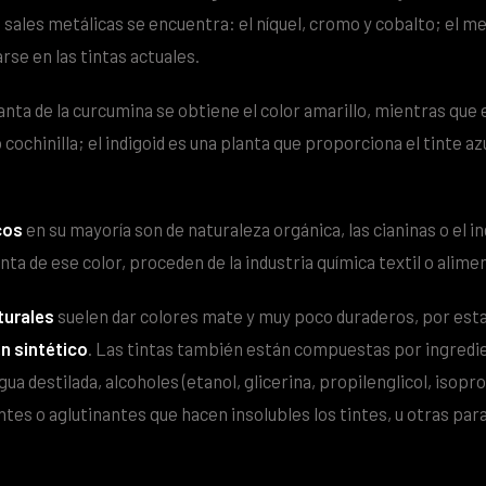
 sales metálicas se encuentra: el níquel, cromo y cobalto; el me
rse en las tintas actuales.
lanta de la curcumina se obtiene el color amarillo, mientras que 
 cochinilla; el indigoid es una planta que proporciona el tinte a
cos
en su mayoría son de naturaleza orgánica, las cianinas o el i
nta de ese color, proceden de la industria química textil o alimen
turales
suelen dar colores mate y muy poco duraderos, por esta 
n sintético
. Las tintas también están compuestas por ingredie
a destilada, alcoholes (etanol, glicerina, propilenglicol, isopro
es o aglutinantes que hacen insolubles los tintes, u otras para