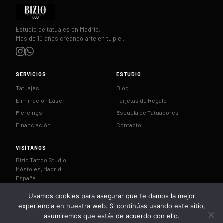
Estudio de tatuajes en Madrid.
Más de 10 años creando arte en tu piel.
SERVICIOS
ESTUDIO
Tatuajes
Blog
Eliminación Láser
Tarjetas de Regalo
Piercings
Escuela de Tatuadores
Financiación
Contacto
VISÍTANOS
Bizio Tattoo Studio
Móstoles, Madrid
España
Usamos cookies para asegurar que te damos la mejor
CÓMO LLEGAR
experiencia en nuestra web. Si continúas usando este sitio,
asumiremos que estás de acuerdo con ello.