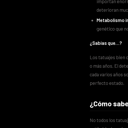
importan enorme
deterioran muc
Metabolismo in
genético que n
¿Sabías que…?
Los tatuajes bien 
o más años. El det
cada varios años s
perfecto estado.
¿Cómo saber
No todos los tatua