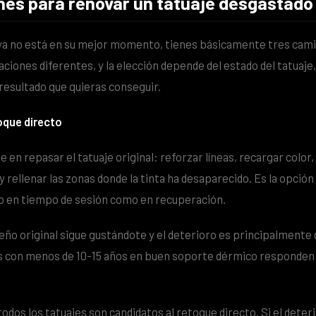
nes para renovar un tatuaje desgastado
ya no está en su mejor momento, tienes básicamente tres cami
ciones diferentes, y la elección depende del estado del tatuaje,
 resultado que quieras conseguir.
oque directo
e en repasar el tatuaje original: reforzar líneas, recargar color,
 rellenar las zonas donde la tinta ha desaparecido. Es la opció
to en tiempo de sesión como en recuperación.
seño original sigue gustándote y el deterioro es principalmente d
s con menos de 10-15 años en buen soporte dérmico responde
odos los tatuajes son candidatos al retoque directo. Si el deter