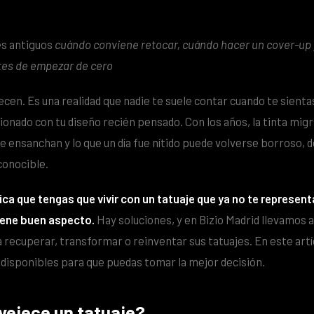
es antiguos
cuándo conviene retocar, cuándo hacer un cover-up
ntes de empezar de cero
cen. Es una realidad que nadie te suele contar cuando te sientas
onado con tu diseño recién pensado. Con los años, la tinta migra
se ensanchan y lo que un día fue nítido puede volverse borroso, d
conocible.
ica que tengas que vivir con un tatuaje que ya no te represent
iene buen aspecto.
Hay soluciones, y en Bizio Madrid llevamos 
a recuperar, transformar o reinventar sus tatuajes. En este art
 disponibles para que puedas tomar la mejor decisión.
vejece un tatuaje?