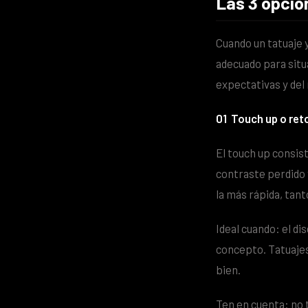
Las 3 opcio
Cuando un tatuaje 
adecuado para situa
expectativas y del
01
Touch up o ret
El touch up consist
contraste perdido y
la más rápida, tan
Ideal cuando: el di
concepto. Tatuaje
bien.
Ten en cuenta: no t