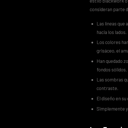
estilo blackwork o
consideran parte d
Las líneas que 
hacia los lados.
Los colores han
grisáceo, el am
Han quedado zo
fondos sólidos.
Las sombras qu
contraste.
El diseño en su
Simplemente ya 