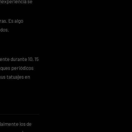
inexperiencia se
ras. Es algo
ados.
ente durante 10, 15
oques periódicos
sus tatuajes en
ialmente los de