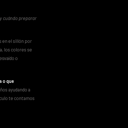
 y cuándo preparar
 en el sillón por
, los colores se
esvaído o
a o que
años ayudando a
ículo te contamos