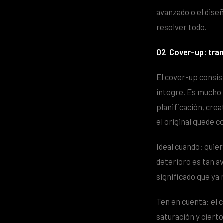
avanzado o el dise
resolver todo.
02
Cover-up: tran
El cover-up consis
integre. Es mucho 
planificación, cre
el original quede
Ideal cuando: quie
deterioro es tan a
significado que ya 
Ten en cuenta: el 
saturación y ciert