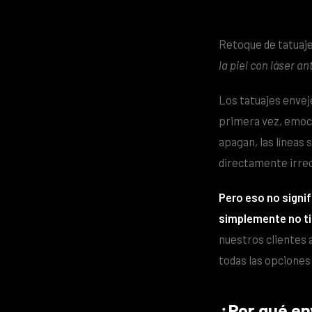
Retoque de tatuaj
la piel con láser a
Los tatuajes enveje
primera vez, emoci
apagan, las líneas 
directamente irre
Pero eso no signif
simplemente no t
nuestros clientes 
todas las opciones
¿Por qué en