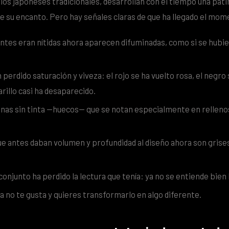
 los japoneses tradicionales, desarrollan con el tiempo una pá
e su encanto. Pero hay señales claras de que ha llegado el mom
antes eran nítidas ahora aparecen difuminadas, como si se hubi
 perdido saturación y viveza: el rojo se ha vuelto rosa, el negro
arillo casi ha desaparecido.
nas sin tinta —huecos— que se notan especialmente en rellenos
e antes daban volumen y profundidad al diseño ahora son grise
 conjunto ha perdido la lectura que tenía: ya no se entiende bien
no te gusta y quieres transformarlo en algo diferente.