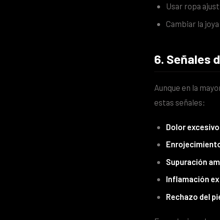
Usar ropa ajust
Cambiar la joya
6. Señales 
Aunque en la mayor
estas señales:
Dolor excesivo
Enrojecimiento 
Supuración ama
Inflamación e
Rechazo del pie