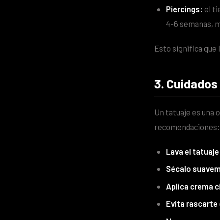
Piercings:
el ti
4-6 semanas, mi
Esto significa que 
3. Cuidados
Un tatuaje es una 
recomendaciones:
Lava el tatuaje
Sécalo suave
Aplica crema c
Evita rascarte