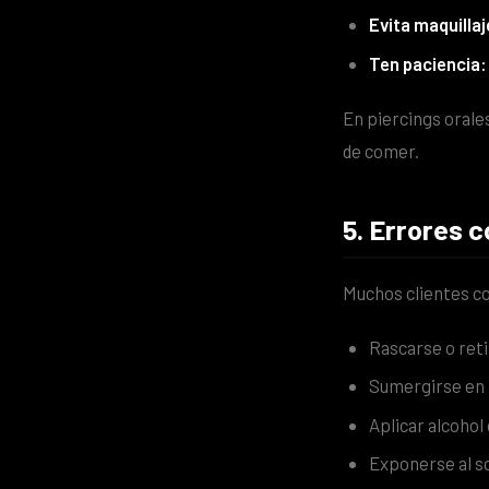
Evita maquilla
Ten paciencia:
En piercings orale
de comer.
5. Errores 
Muchos clientes co
Rascarse o reti
Sumergirse en 
Aplicar alcohol
Exponerse al so