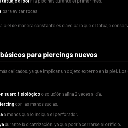
tatuaje al sol
ni a piscinas durante el primer mes.
a
para evitar roces.
la piel de manera constante es clave para que el tatuaje conser
 básicos para piercings nuevos
ás delicados, ya que implican un objeto externo en la piel. Los
on suero fisiológico
o solución salina 2 veces al día.
piercing
con las manos sucias.
za
a menos que lo indique el perforador.
oya
durante la cicatrización, ya que podría cerrarse el orificio.