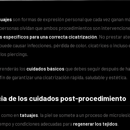
tuajes
son formas de expresión personal que cada vez ganan má
ersonas olvidan que ambos procedimientos son intervenciones 
s específicos para una correcta cicatrización
. No prestar at
ede causar infecciones, pérdida de color, cicatrices o incluso e
 los piercings.
prenderás los
cuidados básicos
que debes seguir después de ha
 fin de garantizar una cicatrización rápida, saludable y estética.
cia de los cuidados post-procedimiento
s
como en
tatuajes
, la piel se somete a un proceso de microlesió
iempo y condiciones adecuadas para
regenerar los tejidos
.