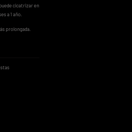
puede cicatrizar en
es a 1 año.
más prolongada.
estas