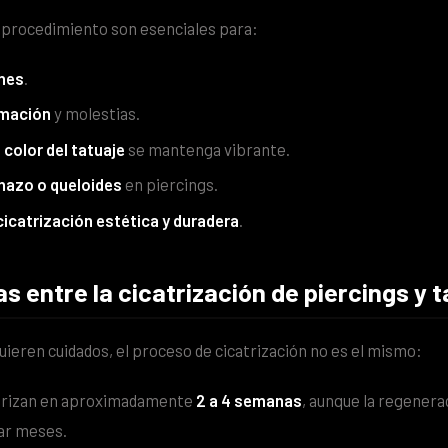
-procedimiento son esenciales para:
ones
.
amación
y molestias.
l
color del tatuaje
se mantenga vibrante.
hazo o queloides
en piercings.
cicatrización estética y duradera
.
as entre la cicatrización de piercings y 
eren cuidados, el proceso de cicatrización no es el mismo:
trizan en aproximadamente
2 a 4 semanas
, aunque la regenera
dar meses.