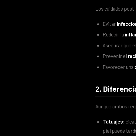
Los cuidados post
Evitar
infecci
Reducir la
infl
Asegurar que e
Prevenir el
rec
Favorecer una
2. Diferenci
Aunque ambos requi
Tatuajes:
cica
piel puede tar