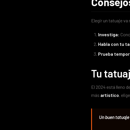
Consejos
Elegir un tatuaje va
Investiga:
Conoc
Habla con tu t
Prueba tempor
Tu tatuaj
El 2024 está lleno d
más
artístico
, elig
Un buen tatuaje