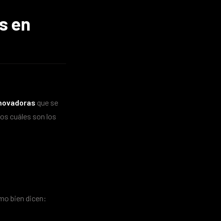
s en
nnovadoras
que se
mos cuáles son los
omo bien dicen: