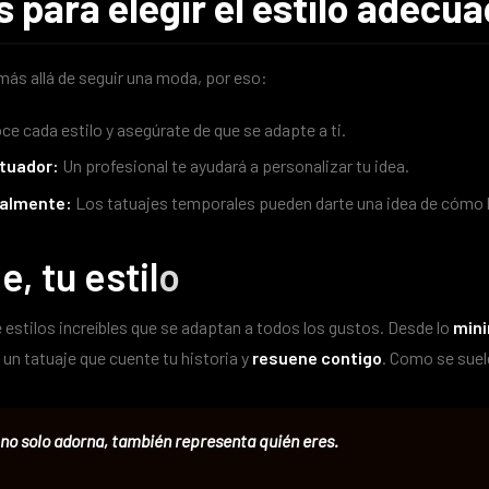
 para elegir el estilo adecu
 más allá de seguir una moda, por eso:
e cada estilo y asegúrate de que se adapte a ti.
atuador:
Un profesional te ayudará a personalizar tu idea.
almente:
Los tatuajes temporales pueden darte una idea de cómo lu
e, tu estil
o
e estilos increíbles que se adaptan a todos los gustos. Desde lo
mini
e un tatuaje que cuente tu historia y
resuene contigo
. Como se suel
 no solo adorna, también representa quién eres.