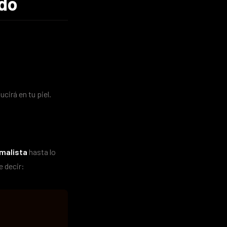
ado
cirá en tu piel.
malista
hasta lo
e decir: