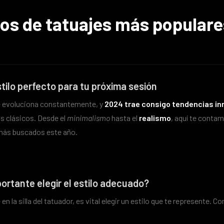
los de tatuajes más populare
tilo perfecto para tu próxima sesión
e evoluciona constantemente, y
2024 trae consigo tendencias i
s clásicos. Desde el
minimalismo
hasta el
realismo
, aquí te conta
 más buscados este año.
ortante elegir el estilo adecuado?
n la silla del tatuador, es vital elegir un estilo que te represente. C