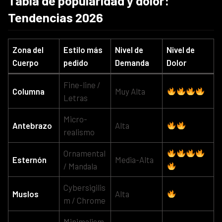
Tabla de popularidad y dolor:
Tendencias 2026
Zona del
Estilo más
Nivel de
Nivel de
Cuerpo
pedido
Demanda
Dolor
Fine-line /
Columna
Muy Alta
Letras
Micro-
Antebrazo
Alta
realismo
Ornamental
Esternón
Media-Alta
/ Mandala
Cybersigilis
Muslos
Alta
m / Chrome
Minimalism