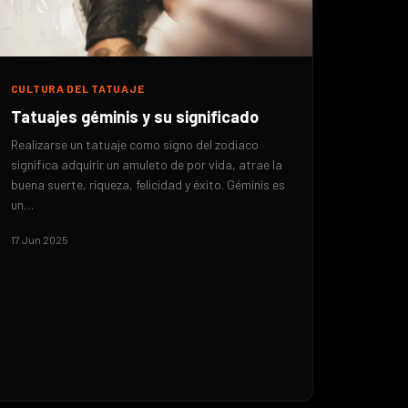
CULTURA DEL TATUAJE
Tatuajes géminis y su significado
Realizarse un tatuaje como signo del zodiaco
significa adquirir un amuleto de por vida, atrae la
buena suerte, riqueza, felicidad y éxito. Géminis es
un…
17 Jun 2025